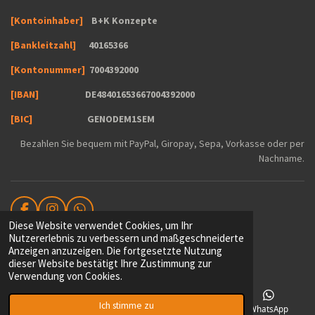
[Kontoinhaber]
B+K Konzepte
[Bankleitzahl]
40165366
[Kontonummer]
7004392000
[IBAN]
DE48401653667004392000
[BIC]
GENODEM1SEM
Bezahlen Sie bequem mit PayPal, Giropay, Sepa, Vorkasse oder per
Nachname.
F
I
W
Diese Website verwendet Cookies, um Ihr
a
n
h
© 2020 B&K
Nutzererlebnis zu verbessern und maßgeschneiderte
c
s
a
Mit Unterstützung von
Webador
Anzeigen anzuzeigen. Die fortgesetzte Nutzung
e
t
t
dieser Website bestätigt Ihre Zustimmung zur
b
a
s
Verwendung von Cookies.
o
g
A
o
r
p
k
a
p
Ich stimme zu
E-Mail
Telefon
Karte
WhatsApp