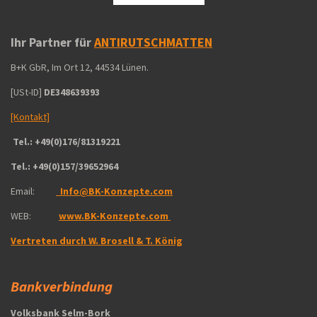
Ihr Partner für
ANTIRUTSCHMATTEN
B+K GbR, Im Ort 12, 44534 Lünen.
[USt-ID]
DE348639393
[Kontakt]
Tel.: +49(0)176/81319221
Tel.: +49(0)157/39652964
Email:
‎Info@BK-Konzepte.com
WEB:
www.BK-Konzepte.com
Vertreten durch W. Brosell & T. König
Bankverbindung
Volksbank Selm-Bork