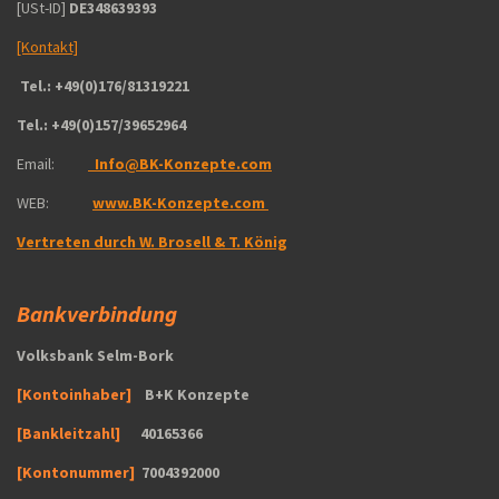
[USt-ID]
DE348639393
[Kontakt]
Tel.: +49(0)176/81319221
Tel.: +49(0)157/39652964
Email:
‎Info@BK-Konzepte.com
WEB:
www.BK-Konzepte.com
Vertreten durch W. Brosell & T. König
Bankverbindung
Volksbank Selm-Bork
[Kontoinhaber]
B+K Konzepte
[Bankleitzahl]
40165366
[Kontonummer]
7004392000