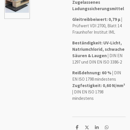
Zugelassenes
Ladungssicherungsmittel
Gleitreibbeiwert: 0,79 µ |
Prüfwert VDI 2700, Blatt 14
Fraunhofer Institut IML​
Beständigkeit: UV-Licht,
Natriumchlorid, schwache
Säuren & Laugen |
DIN EN
1297 und DIN EN ISO 3386-2
Reißdehnung: 60 % |
DIN
EN ISO 1798​ mindestens
Zugfestigkeit: 0,60 N/mm²
|
DIN EN ISO 1798​
mindestens
T
T
T
T