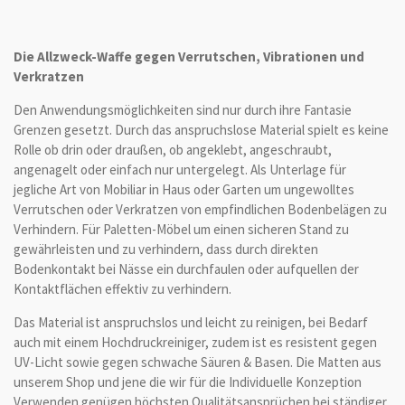
e
e
e
e
i
i
i
i
l
l
l
l
e
e
e
e
Die Allzweck-Waffe gegen Verrutschen, Vibrationen und
n
n
n
n
Verkratzen
Den Anwendungsmöglichkeiten sind nur durch ihre Fantasie
Grenzen gesetzt. Durch das anspruchslose Material spielt es keine
Rolle ob drin oder draußen, ob angeklebt, angeschraubt,
angenagelt oder einfach nur untergelegt. Als Unterlage für
jegliche Art von Mobiliar in Haus oder Garten um ungewolltes
Verrutschen oder Verkratzen von empfindlichen Bodenbelägen zu
Verhindern. Für Paletten-Möbel um einen sicheren Stand zu
gewährleisten und zu verhindern, dass durch direkten
Bodenkontakt bei Nässe ein durchfaulen oder aufquellen der
Kontaktflächen effektiv zu verhindern.
Das Material ist anspruchslos und leicht zu reinigen, bei Bedarf
auch mit einem Hochdruckreiniger, zudem ist es resistent gegen
UV-Licht sowie gegen schwache Säuren & Basen. Die Matten aus
unserem Shop und jene die wir für die Individuelle Konzeption
Verwenden genügen höchsten Qualitätsansprüchen bei ständiger