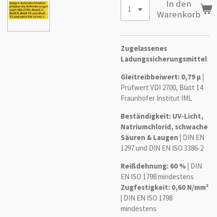
In den
Warenkorb
Zugelassenes
Ladungssicherungsmittel
Gleitreibbeiwert: 0,79 µ |
Prüfwert VDI 2700, Blatt 14
Fraunhofer Institut IML​
Beständigkeit: UV-Licht,
Natriumchlorid, schwache
Säuren & Laugen |
DIN EN
1297 und DIN EN ISO 3386-2
Reißdehnung: 60 % |
DIN
EN ISO 1798​ mindestens
Zugfestigkeit: 0,60 N/mm²
|
DIN EN ISO 1798​
mindestens