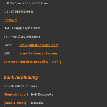
B+K GbR, Im Ort 12, 44534 Lünen.
[USt-ID]
DE348639393
[Kontakt]
Tel.: +49(0)176/81319221
Tel.: +49(0)157/39652964
Email:
‎Info@BK-Konzepte.com
WEB:
www.BK-Konzepte.com
Vertreten durch W. Brosell & T. König
Bankverbindung
Volksbank Selm-Bork
[Kontoinhaber]
B+K Konzepte
[Bankleitzahl]
40165366